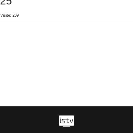
025
Visite: 239
0/2025