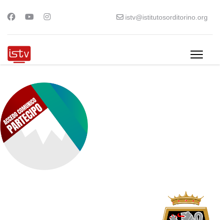
istv@istitutosorditorino.org