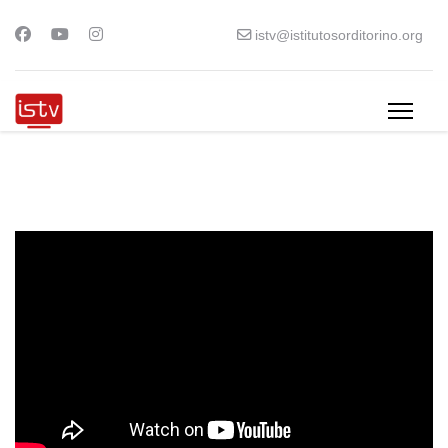
istv@istitutosorditorino.org