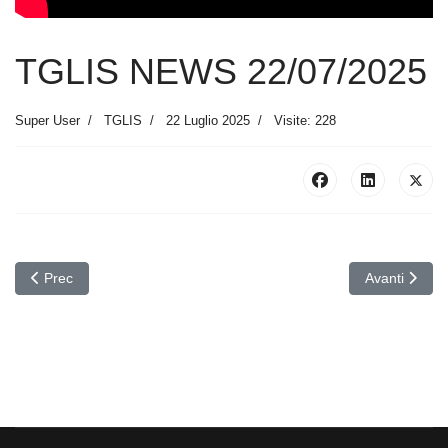
TGLIS NEWS 22/07/2025
Super User
TGLIS
22 Luglio 2025
Visite: 228
Articolo precedente: TGLIS SPORT 24/07/2025
Articolo suc
Prec
Avanti