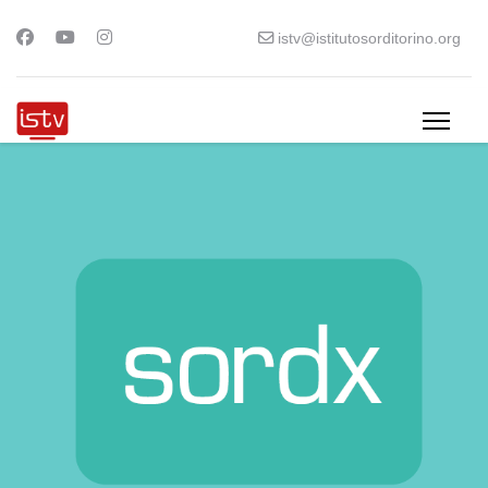
istv@istitutosorditorino.org