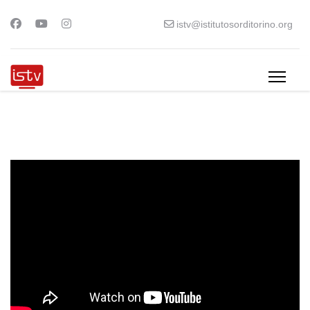
istv@istitutosorditorino.org