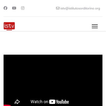
istv@istitutosorditorino.org