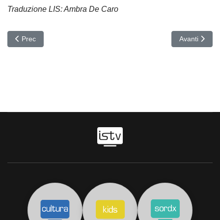
Traduzione LIS: Ambra De Caro
Articolo precedente: TRENITALIA
Articolo suc
Prec
Avanti