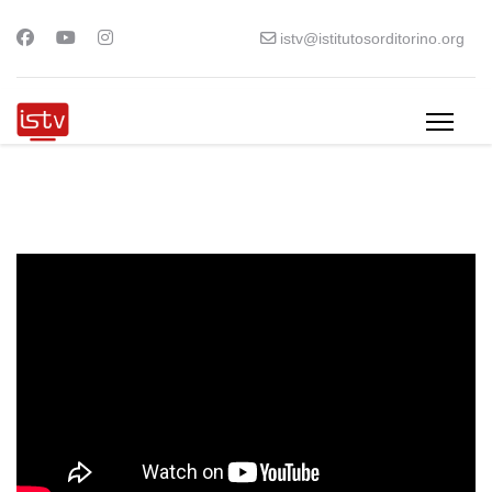
istv@istitutosorditorino.org