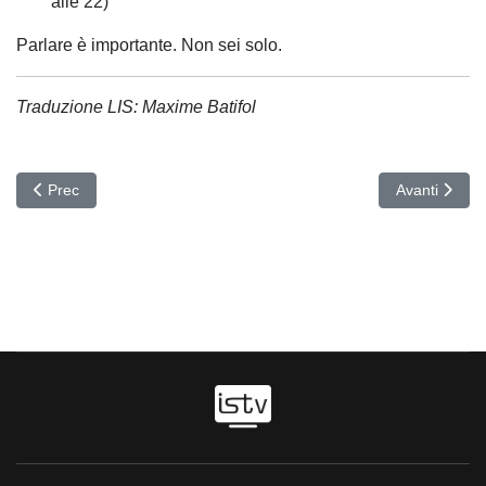
alle 22)
Parlare è importante. Non sei solo.
Traduzione LIS: Maxime Batifol
Articolo precedente: LUSERNA SAN GIOVANNI
Articolo suc
Prec
Avanti