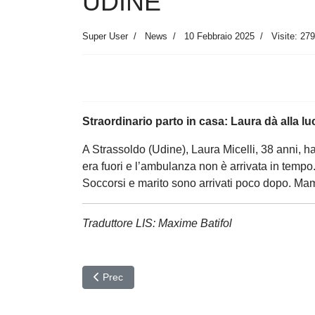
UDINE
Super User
News
10 Febbraio 2025
Visite: 279
Straordinario parto in casa: Laura dà alla luc
A Strassoldo (Udine), Laura Micelli, 38 anni, ha 
era fuori e l’ambulanza non è arrivata in tempo.
Soccorsi e marito sono arrivati poco dopo. M
Traduttore LIS: Maxime Batifol
Articolo precedente: ANTITRUST
Prec