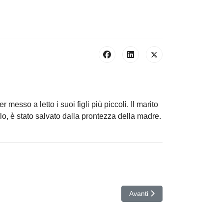
messo a letto i suoi figli più piccoli. Il marito
llo, è stato salvato dalla prontezza della madre.
Articolo successivo: CHIESA
Avanti