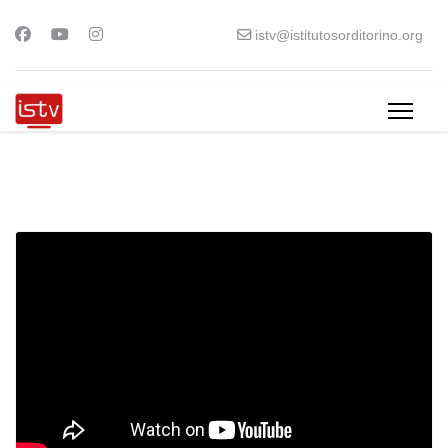
istv@istitutosorditorino.org