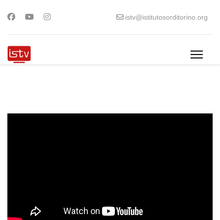
istv@istitutosorditorino.org