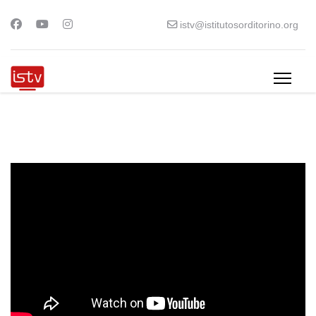
istv@istitutosorditorino.org