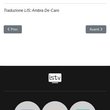
Traduzione LIS: Ambra De Caro
Articolo precedente: BANKITALIA
Articolo suc
Prec
Avanti