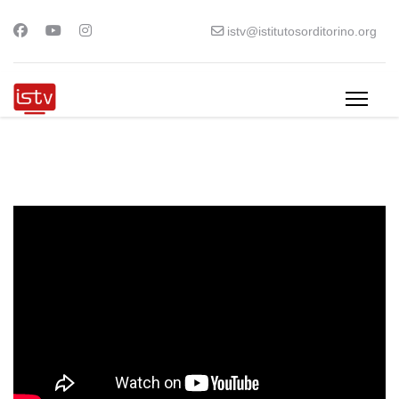
istv@istitutosorditorino.org