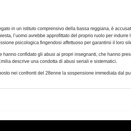
iegato in un istituto comprensivo della bassa reggiana, è accusa
sta, l’uomo avrebbe approfittato del proprio ruolo per indurre le b
essione psicologica fingendosi affettuoso per garantirsi il loro sil
e hanno confidato gli abusi ai propri insegnanti, che hanno pres
ilia descrive una condotta di abusi seriali e sistematici.
posto nei confronti del 28enne la sospensione immediata dal pub